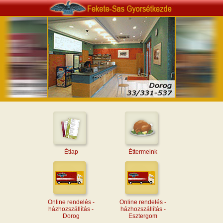
Étlap
Éttermeink
Online rendelés -
Online rendelés -
házhozszállítás -
házhozszállítás -
Dorog
Esztergom