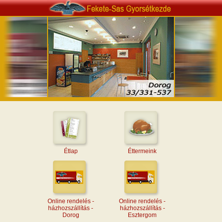
Étlap
Éttermeink
Online rendelés -
Online rendelés -
házhozszállítás -
házhozszállítás -
Dorog
Esztergom