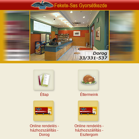
Étlap
Éttermeink
Online rendelés -
Online rendelés -
házhozszállítás -
házhozszállítás -
Dorog
Esztergom