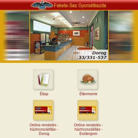
Étlap
Éttermeink
Online rendelés -
Online rendelés -
házhozszállítás -
házhozszállítás -
Dorog
Esztergom