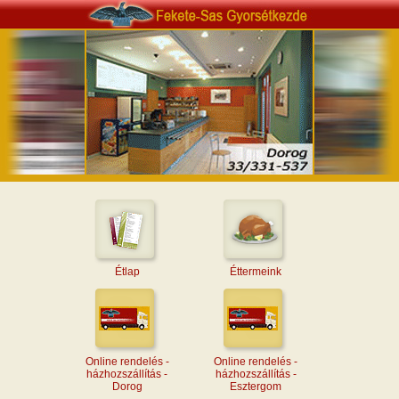
Étlap
Éttermeink
Online rendelés -
Online rendelés -
házhozszállítás -
házhozszállítás -
Dorog
Esztergom