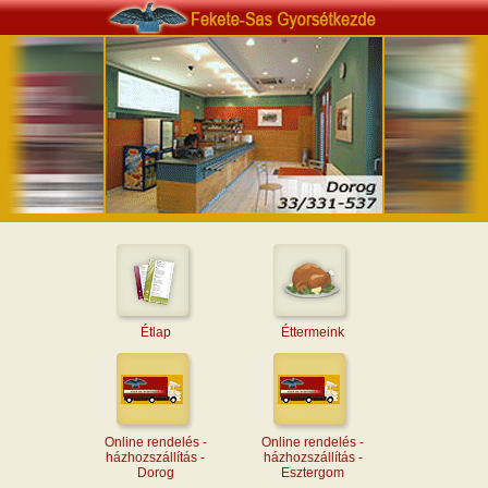
Étlap
Éttermeink
Online rendelés -
Online rendelés -
házhozszállítás -
házhozszállítás -
Dorog
Esztergom