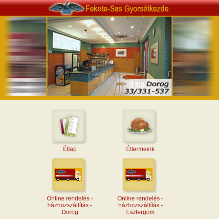
Étlap
Éttermeink
Online rendelés -
Online rendelés -
házhozszállítás -
házhozszállítás -
Dorog
Esztergom