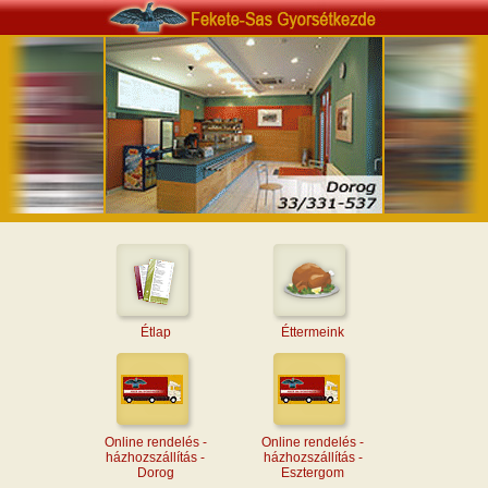
Étlap
Éttermeink
Online rendelés -
Online rendelés -
házhozszállítás -
házhozszállítás -
Dorog
Esztergom