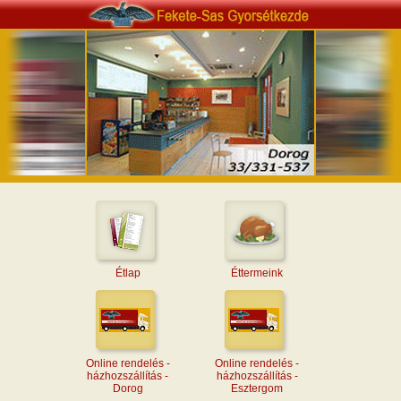
Étlap
Éttermeink
Online rendelés -
Online rendelés -
házhozszállítás -
házhozszállítás -
Dorog
Esztergom