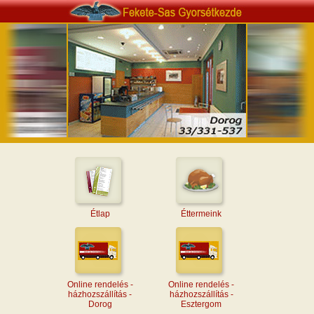
Étlap
Éttermeink
Online rendelés -
Online rendelés -
házhozszállítás -
házhozszállítás -
Dorog
Esztergom