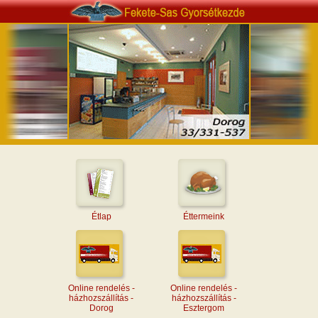
Étlap
Éttermeink
Online rendelés -
Online rendelés -
házhozszállítás -
házhozszállítás -
Dorog
Esztergom